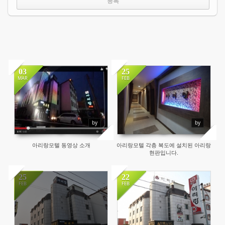
03
25
MAR
FEB
by
by
아리랑모텔 동영상 소개
아리랑모텔 각층 복도에 설치된 아리랑
현판입니다.
25
22
FEB
FEB