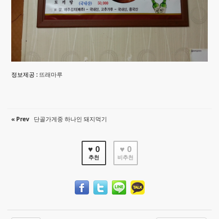
정보제공 :
뜨래마루
« Prev
단골가게중 하나인 돼지먹기
♥ 0
♥ 0
추천
비추천