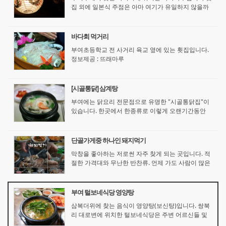
집 외에 일본식 주점은 아마 여기가 유일하지 않을까
합니다.안주로 시킨 나가사키 짬뽕.. 뭐 갈때마다 매번
먹..습니다. . 생일이라고 케익 사오고 소주 쇼(?)도 하
고..4개의 초 하나가 짧다고 생각...
바다회 먹거리
부여초등학교 전 사거리 육교 옆에 있는 횟집입니다.
정보제공 : 뜨래마루
[시골통닭] 삼계탕
부여에는 닭요리 전문점으로 유명한 "시골통닭집"이
있습니다. 한곳에서 한종류로 이렇게 오랜기간동안
가게를 해온다는것이 쉽지 않은 일인데 시골통닭집은
닭요리 한가지로 40여년을 해오고 있답니다. 여러가
지 닭요리가 있지만 대표메뉴로 삼계탕이 ...
단골가게중 하나인 돼지먹기
막창을 좋아하는 저로썬 자주 찾게 되는 곳입니다. 적
절한 가격대와 무난한 반찬류. 언제 가도 사람이 많은
곳.
부여 털보네식당 영양탕
삼복더위에 찾는 음식이 영양탕(보신탕)입니다. 쌍북
리 대로변에 위치한 털보네식당은 주변 어르신들 및
탕을 좋아하시는 사람들이 철만 되면 북적되는 식당