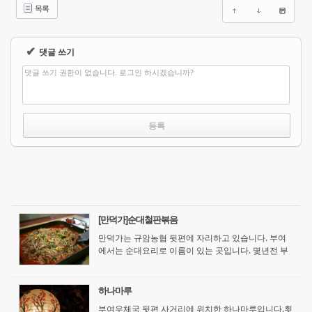
목록
✔
댓글 쓰기
댓글 쓰기 권한이 없습니다. 로그인 하시겠습니까?
[만덕가]순대철판볶음
만덕가는 규암농협 뒷편에 자리하고 있습니다. 부여
에서는 순대요리로 이름이 있는 곳입니다. 몇년전 부
여읍에 있었는데 언젠가 현재 자리로 이사왔습니다.
임천 성흥산에 다녀오면서 들렸습니다. 세명이 무얼
먹을까 고민하다가 한친구의 추천으로 ...
하나마루
부여우체국 뒷편 사거리에 위치한 하나마루입니다.횟