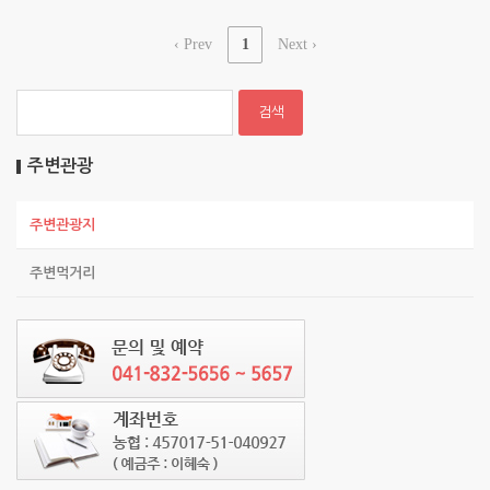
‹ Prev
1
Next ›
주변관광
주변관광지
주변먹거리