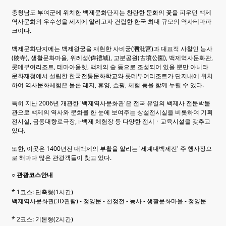
충청남도 부여군에 위치한 백제문화단지는 찬란한 문화의 꽃을 피우던 백제
역사문화의 우수성을 세계에 알리고자 건립한 한국 최대 규모의 역사테마파
크이다.
백제문화단지에는 백제왕궁을 재현한 사비궁(泗沘宮)과 대표적 사찰인 능사
(陵寺), 생활문화마을, 위례성(偉禮城), 고분공원(古墳公園), 백제역사문화관,
롯데부여리조트, 테마아울렛, 백제의 숲 등으로 조성되어 있을 뿐만 아니라
문화재청에서 설립한 한국전통문화학교와 롯데부여리조트가 단지내에 위치
하여 역사문화체험은 물론 레저, 휴양, 쇼핑, 체험 등을 함께 누릴 수 있다.
특히 지난 2006년 개관한 '백제역사문화관'은 전국 유일의 백제사 전문박물
관으로 백제의 역사와 문화를 한 눈에 보여주는 상설전시실을 비롯하여 기획
전시실, 금동대향로극장, i-백제 체험장 등 다양한 전시ㆍ교육시설을 갖추고
있다.
또한, 이곳은 1400년전 대백제의 부활을 알리는 '세계대백제전' 주 행사장으
로 해마다 많은 관광객들이 찾고 있다.
○ 관광코스안내
* 1코스: 단축형(1시간)
백제역사문화관(3D관람) - 정양문 - 천정전 - 능사 - 생활문화마을 - 정양문
* 2코스: 기본형(2시간)