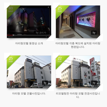
03
25
MAR
FEB
by 관리자
by
아리랑모텔 동영상 소개
아리랑모텔 각층 복도에 설치된 아리랑
현판입니다.
25
22
FEB
FEB
by
by
아리랑 모텔 건물사진입니다.
리모델링전 아리랑 모텔 전경사진입니
다.