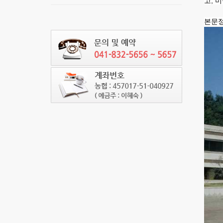
Ske
Ske
고, 
본문정