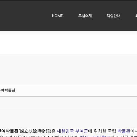
HOME
모텔소개
객실안내
tchbook5, 스케치북5
tchbook5, 스케치북5
부여박물관
부여박물관
(國立扶餘博物館)은
대한민국
부여군
에 위치한 국립
박물관
이