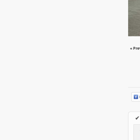
« Pre
✔