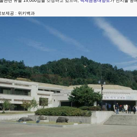
tchbook5, 스케치북5
tchbook5, 스케치북5
미술관련 유물 15,000점을 소장하고 있으며,
백제금동대향로
가 전시물 중에
보제공 : 위키백과