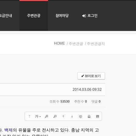
요금안내
주변관광
참여마당
로그인
HOME
/ 주변관광
/ 주변관광지
뷰어로 보기
✔
2014.03.06 09:32
조회 수
53530
추천 수
0
댓글
0
?
가
다.
백제
의 유물을 주로 전시하고 있다. 충남 지역의 고