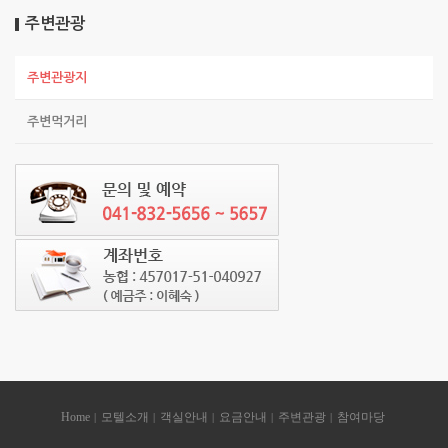
Sketchbook5, 스케치북5
Sketchbook5, 스케치북5
주변관광
주변관광지
주변먹거리
Home
모텔소개
객실안내
요금안내
주변관광
참여마당