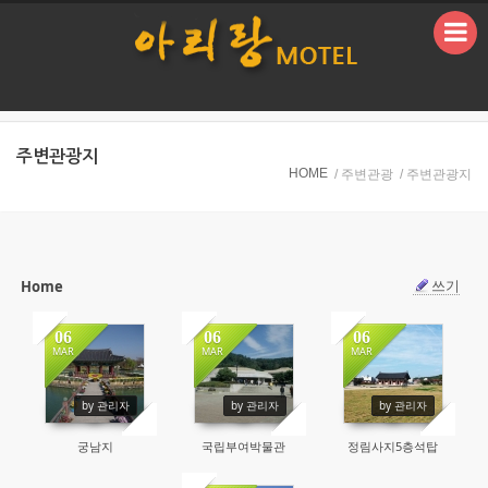
본문으로 바로가기
주변관광지
HOME
/ 주변관광
/ 주변관광지
쓰기
Home
Sketchbook5, 스케치북5
Sketchbook5, 스케치북5
06
06
06
MAR
MAR
MAR
51929
53524
54291
by 관리자
by 관리자
by 관리자
궁남지
국립부여박물관
정림사지5층석탑