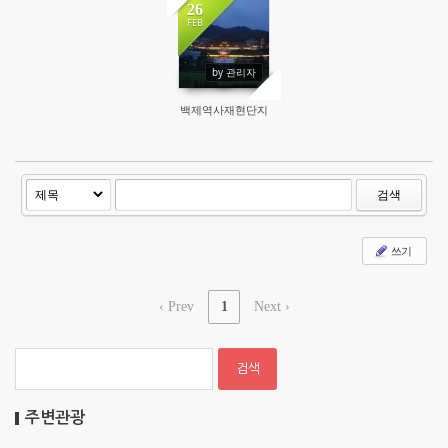
Sketchbook5, 스케치북5
Sketchbook5, 스케치북5
26
FEB
50445
by 관리자
백제역사재현단지
검색
쓰기
‹ Prev
1
Next ›
주변관광