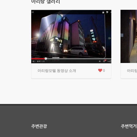
아리랑 갤러리
아리랑모텔 동영상 소개
0
아리랑
주변관광
주변먹거